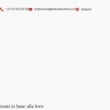
+41 21 923 61 50
traduction@lestraducteurs.ch
Italiano
onati in base alla loro