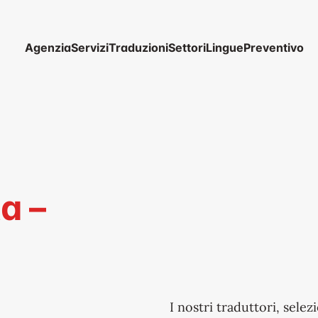
Agenzia
Servizi
Traduzioni
Settori
Lingue
Preventivo
Chi siamo
Traduzione professionale
Azienda
Valori
Sottotitolaggio
Associazione
Interpretariato professionale
Privati
Traduzioni certificate e legalizzate
a –
I nostri traduttori, selezi