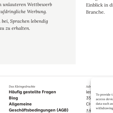
en unlauteren Wettbewerb
Einblick in 
aufdringliche Werbung.
Branche.
 bei, Sprachen lebendig
u zu erhalten.
Das Kleingedruckte
Adresse
Häufig gestellte Fragen
lestraducteur
To provide t
Blog
35, rue des 
access devic
Allgemeine
CH – 1800 Ve
data such as
withdrawing 
Geschäftsbedingungen (AGB)
+41 21 923 61