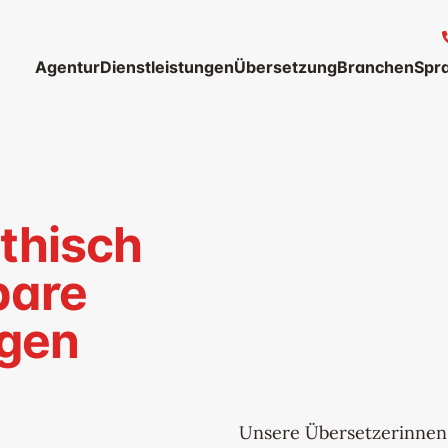
Agentur
Dienstleistungen
Übersetzung
Branchen
Spr
Über uns
Professionelle Übersetzungen
Unternehmen
Unsere Werte
Untertitel
Verband
Professionelles Dolmetschen
Privatperson
Zertifizierte und authentifizierte Übersetz
ethisch
bare
gen
Unsere Übersetzerinnen 