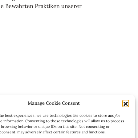
die Bewährten Praktiken unserer
Manage Cookie Consent
Mitglied von
s.ch
he best experiences, we use technologies like cookies to store and/or
Communaux
e information. Consenting to these technologies will allow us to process
vey
 browsing behavior or unique IDs on this site. Not consenting or
consent, may adversely affect certain features and functions.
 50