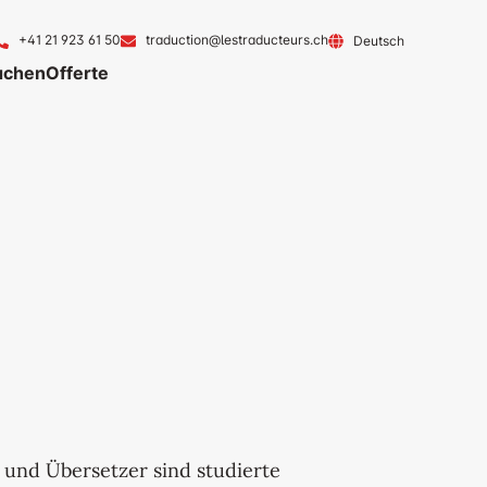
+41 21 923 61 50
traduction@lestraducteurs.ch
Deutsch
achen
Offerte
ungen
und Übersetzer sind studierte