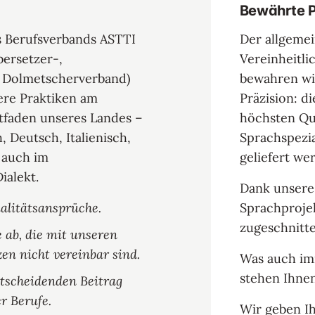
Bewährte P
s Berufsverbands ASTTI
Der allgeme
bersetzer-,
Vereinheitli
 Dolmetscherverband)
bewahren wir
ere Praktiken am
Präzision: d
tfaden unseres Landes –
höchsten Qua
h, Deutsch, Italienisch,
Sprachspezia
 auch im
geliefert we
ialekt.
Dank unseres
alitätsansprüche.
Sprachprojek
zugeschnitt
ab, die mit unseren
en nicht vereinbar sind.
Was auch imm
stehen Ihnen
ntscheidenden Beitrag
r Berufe.
Wir geben Ih